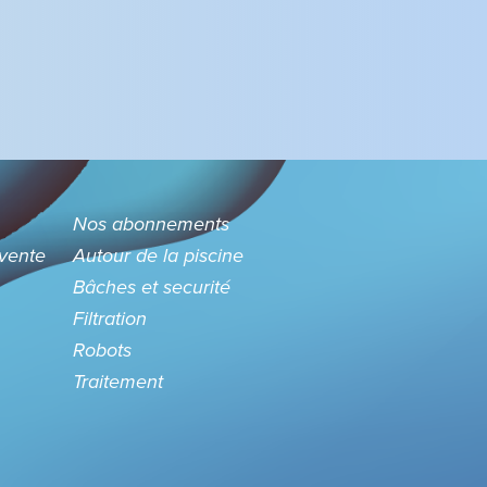
Nos abonnements
 vente
Autour de la piscine
Bâches et securité
Filtration
Robots
Traitement