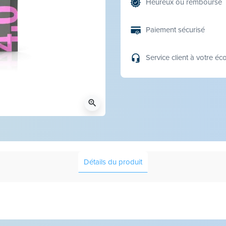
Heureux ou remboursé
Paiement sécurisé
Service client à votre éc
zoom_in
Détails du produit