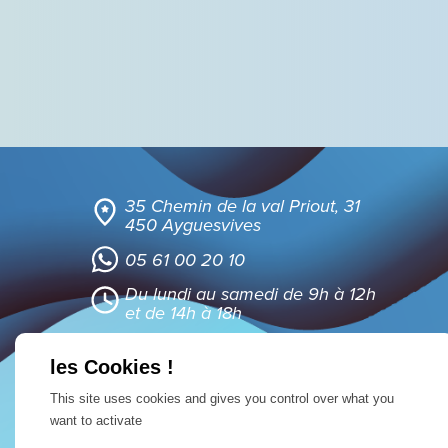
35 Chemin de la val Priout, 31
450 Ayguesvives
05 61 00 20 10
Du lundi au samedi de 9h à 12h
et de 14h à 18h
This site uses cookies and gives you control over what you
want to activate