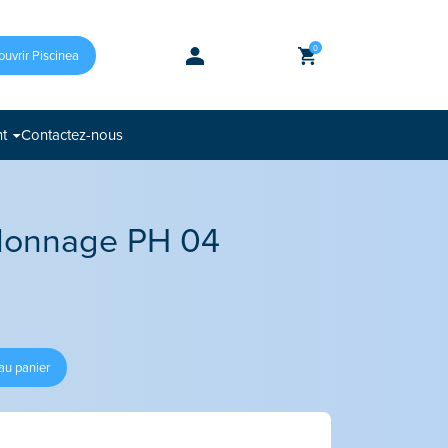
0
uvrir Piscinea
nt
Contactez-nous
alonnage PH 04
au panier