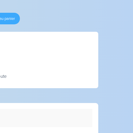
au panier
oute