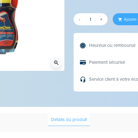
-
+
Ajouter 
Heureux ou remboursé
Paiement sécurisé
zoom_in
Service client à votre éc
Détails du produit