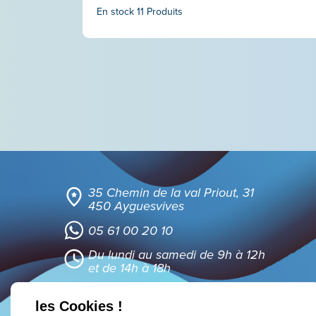
En stock
11 Produits
35 Chemin de la val Priout, 31
450 Ayguesvives
05 61 00 20 10
Du lundi au samedi de 9h à 12h
et de 14h à 18h