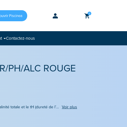
0
uvrir Piscinea
nt
Contactez-nous
R/PH/ALC ROUGE
Mesure le brome total, le pH, l’alcalinité totale et le tH (dureté de l’eau)
Voir plus