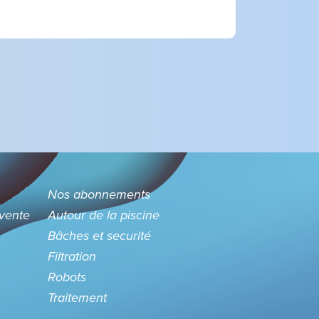
Nos abonnements
 vente
Autour de la piscine
Bâches et securité
Filtration
Robots
Traitement