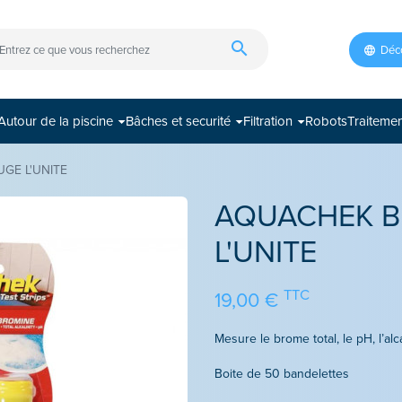
search
Déco
Autour de la piscine
Bâches et securité
Filtration
Robots
Traiteme
GE L'UNITE
AQUACHEK B
L'UNITE
TTC
19,00 €
Boite de 50 bandelettes